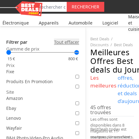
RECHERCHER
Mais
Électronique
Appareils
Automobile
Logiciel
et
cuisi
Best Deals
Filtrer par
Tout effacer
Discounts
Best Deals
Gamme de prix
Meilleures
Offres
Best
15 €
800 €
Prix
deals
du Jou
Fixe
Les
offres,
Produits En Promotion
meilleures
réductio
Site
et deals
Amazon
d’aujour
45
offres
Ebay
trouvées
Lenovo
Les offres sont
disponibles dans 8
Wayfair
BestDeals.today est
magasins et 11
marques. Une remise
soutenu par ses clients.
B&H Photo-Video-Pro Audio