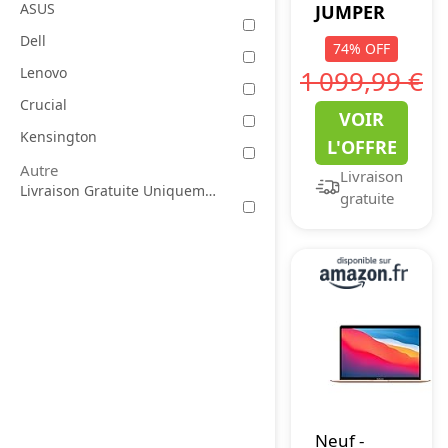
ASUS
jumper
JUMPER
Laptop
Dell
74
%
OFF
12GB DDR4
Lenovo
1 099,99 €
256GB SSD,
Crucial
VOIR
Intel
Kensington
L'OFFRE
Celeron
Autre
Livraison
Quad Core
Livraison Gratuite Uniquement
gratuite
CPU,
Lightweight
Computer
with 14
Inch Full
HD Display,
Windows
11 Laptops,
Dual
Neuf
-