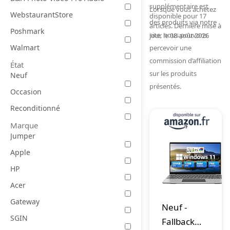
supplémentaire est
Lorsque vous achetez
WebstaurantStore
disponible pour 17
des produits via notre
articles. Dernière mise à
Poshmark
site, nous pouvons
jour le 08 août 2026
Walmart
percevoir une
commission d’affiliation
État
sur les produits
Neuf
présentés.
Occasion
Reconditionné
Marque
Jumper
Apple
HP
Acer
Gateway
Neuf
-
SGIN
Fallback