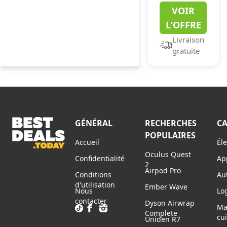
VOIR
HD IPS
L'OFFRE
Display -
Livraison
11th Gen
gratuite
Intel i3-
1115G4
Dual Core
Processor -
8GB DDR4 -
GÉNÉRAL
RECHERCHES
CA
128GB
POPULAIRES
NVMe SSD -
Accueil
Él
WiFi 6 -
Oculus Quest
Confidentialité
Ap
2
Amazon
Airpod Pro
Conditions
Au
Alexa -
d'utilisation
Ember Wave
Nous
Log
Windows
contacter
Dyson Airwrap
Ma
11 Home in
Complete
cu
Uniden R7
S Mode